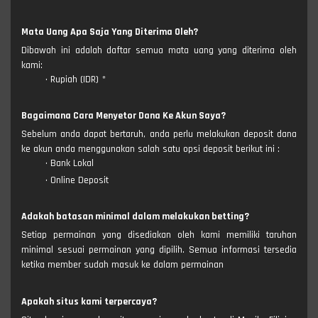
Mata Uang Apa Saja Yang Diterima Oleh?
Dibawah ini adalah daftar semua mata uang yang diterima oleh
kami:
Rupiah (IDR) *
Bagaimana Cara Menyetor Dana Ke Akun Saya?
Sebelum anda dapat bertaruh, anda perlu melakukan deposit dana
ke akun anda menggunakan salah satu opsi deposit berikut ini :
Bank Lokal
Online Deposit
Adakah batasan minimal dalam melakukan betting?
Setiap permainan yang disediakan oleh kami memiliki taruhan
minimal sesuai permainan yang dipilih. Semua informasi tersedia
ketika member sudah masuk ke dalam permainan
Apakah situs kami terpercaya?